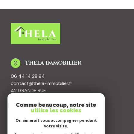
THELA IMMOBILIER
06 44 14 28 94
contact@thela-immobilier.fr
42 GRANDE RUE
08260 MAUBERT-FONTAINE
Comme beaucoup, notre site
utilise les cookies
RESTONS CONNECTÃ©S
On aimerait vous accompagner pendant
votre visite.