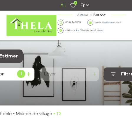
0
Fr
Espace Propriétaire
Espace locataire
Espace bailleur
Estimer
1
Loyer
Filtr
ion
 fidele
Maison de village
T3