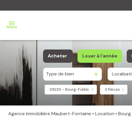
Menu
Accueil
Acheter
Louer
à l'année
Transaction
Type de bien
Localisat
De l'ancien
à l'année
Location
08230 - Bourg-Fidèle
3 Pièces
Syndic
Gestion
Agence immobilière Maubert-Fontaine
Location
Bourg
locative